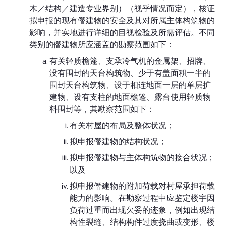
木／结构／建造专业界别）（视乎情况而定），核证
拟申报的现有僭建物的安全及其对所属主体构筑物的
影响，并实地进行详细的目视检验及所需评估。不同
类别的僭建物所应涵盖的勘察范围如下：
有关轻质檐篷、支承冷气机的金属架、招牌、
没有围封的天台构筑物、少于有盖面积一半的
围封天台构筑物、设于相连地面一层的单层扩
建物、设有支柱的地面檐篷、露台使用轻质物
料围封等，其勘察范围如下：
有关村屋的布局及整体状况；
拟申报僭建物的结构状况；
拟申报僭建物与主体构筑物的接合状况；
以及
拟申报僭建物的附加荷载对村屋承担荷载
能力的影响。在勘察过程中应鉴定楼宇因
负荷过重而出现欠妥的迹象，例如出现结
构性裂缝、结构构件过度挠曲或变形、楼