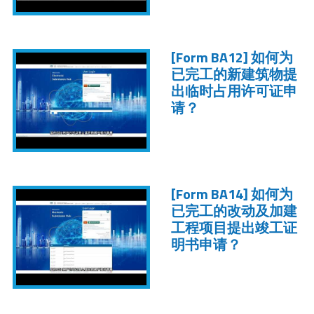
[Form BA12]
如何为
已完工的新建筑物提
出临时占用许可证申
请？
[Form BA14]
如何为
已完工的改动及加建
工程项目提出竣工证
明书申请？