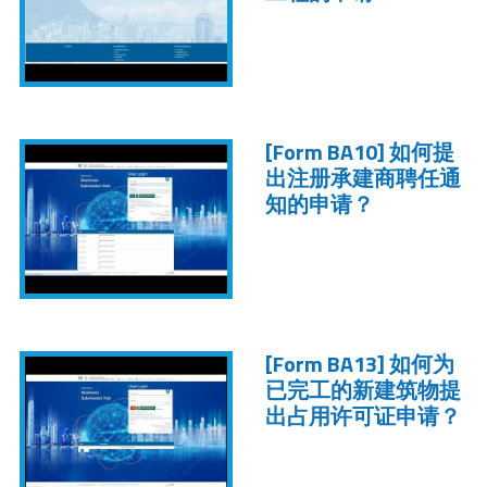
[Form BA10]
如何提
出注册承建商聘任通
知的申请？
[Form BA13]
如何为
已完工的新建筑物提
出占用许可证申请？