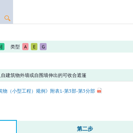
别
类型
A
E
G
及自建筑物外墙或自围墙伸出的可收合遮篷
筑物（小型工程）规例》附表1-第3部-第3分部
第二步