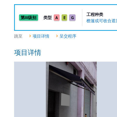
工程种类
第III级别
类型
A
E
G
檐篷或可收合遮
跳至
项目详情
呈交程序
项目详情