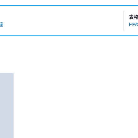
表
篷
MW