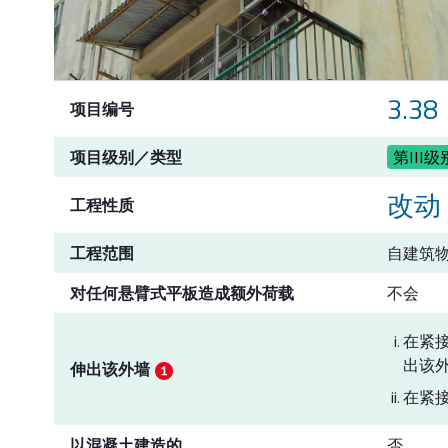
3.38
项目编号
项目级别／类型
第III级
改动
工程性质
工程范围
自建筑
对任何悬臂式平板造成额外荷载
不会
在紧
出该外
伸出该外墙
在紧
以混凝土建造的
否