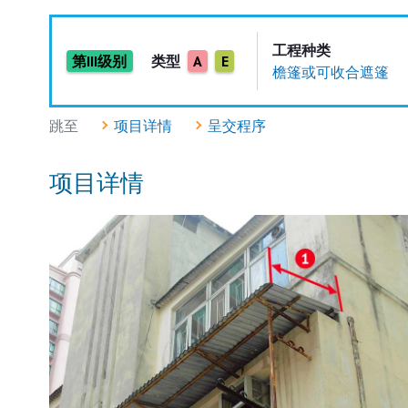
工程种类
第III级别
类型
A
E
檐篷或可收合遮篷
跳至
项目详情
呈交程序
项目详情