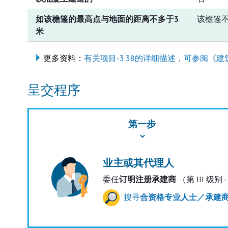
如该檐篷的最高点与地面的距离不多于3
该檐篷
米
更多资料：
有关项目-3.38的详细描述，可参阅《建
呈交程序
第一步
业主或其代理人
委任
订明注册承建商
（第 III 级别 
搜寻
合资格专业人士／承建