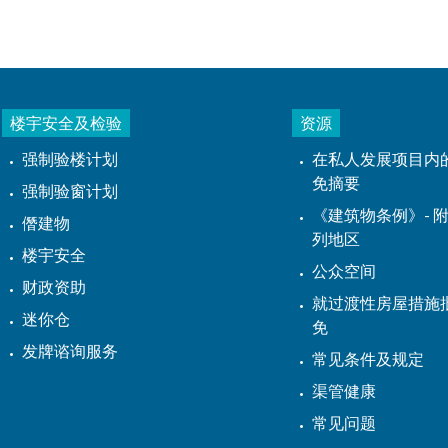
楼宇安全及检验
资源
强制验楼计划
在私人发展项目内
免摘要
强制验窗计划
《建筑物条例》- 附
僭建物
列地区
楼宇安全
公众空间
财政资助
就过渡性房屋措施
迷你仓
免
发牌谘询服务
常见条件及规定
渠管健康
常见问题