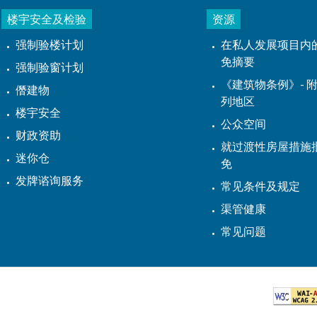
楼宇安全及检验
资源
强制验楼计划
在私人发展项目内
免摘要
强制验窗计划
《建筑物条例》- 附
僭建物
列地区
楼宇安全
公众空间
财政资助
就过渡性房屋措施
迷你仓
免
发牌谘询服务
常见条件及规定
渠管健康
常见问题