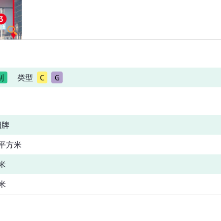
别
类型
C
G
招牌
平方米
米
米