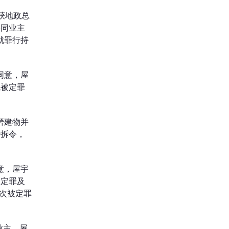
获地政总
共同业主
就罪行持
同意，屋
院被定罪
僭建物并
清拆令，
意，屋宇
被定罪及
再次被定罪
业主，屋