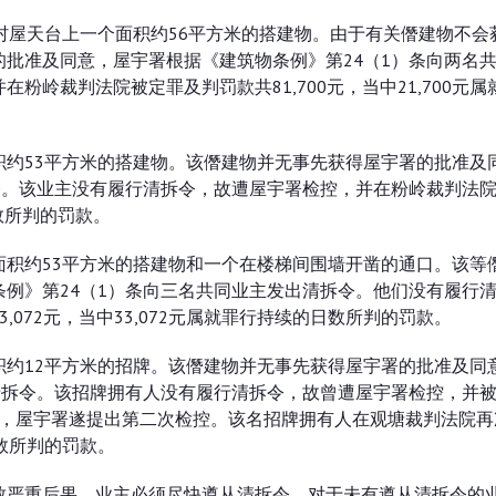
村屋天台上一个面积约56平方米的搭建物。由于有关僭建物不会
批准及同意，屋宇署根据《建筑物条例》第24（1）条向两名
岭裁判法院被定罪及判罚款共81,700元，当中21,700元属
约53平方米的搭建物。该僭建物并无事先获得屋宇署的批准及
令。该业主没有履行清拆令，故遭屋宇署检控，并在粉岭裁判法
日数所判的罚款。
积约53平方米的搭建物和一个在楼梯间围墙开凿的通口。该等
例》第24（1）条向三名共同业主发出清拆令。他们没有履行
072元，当中33,072元属就罪行持续的日数所判的罚款。
约12平方米的招牌。该僭建物并无事先获得屋宇署的批准及同
清拆令。该招牌拥有人没有履行清拆令，故曾遭屋宇署检控，并
拆令，屋宇署遂提出第二次检控。该名招牌拥有人在观塘裁判法院
日数所判的罚款。
致严重后果。业主必须尽快遵从清拆令。对于未有遵从清拆令的