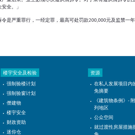
众安全。」
是严重罪行，一经定罪，最高可处罚款200,000元及监禁一
楼宇安全及检验
资源
强制验楼计划
在私人发展项目内
免摘要
强制验窗计划
《建筑物条例》- 附
僭建物
列地区
楼宇安全
公众空间
财政资助
就过渡性房屋措施
迷你仓
免