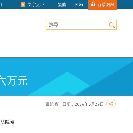
百楼图网
们
文字大小
繁體
ENG
桌上版网站搜寻
六万元
最近修订日期：
2026年5月29日
判法院被