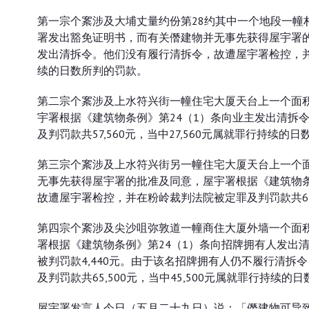
第一宗个䅁涉及大埔丈量约份第28约其中一个地段一幢
署发出豁免证明书，而有关僭建物并无事先获得屋宇署的
发出清拆令。他们没有履行清拆令，故遭屋宇署检控，并在粉
续的日数所判的罚款。
第二宗个䅁涉及上水符兴街一幢住宅大厦天台上一个面积
宇署根据《建筑物条例》第24（1）条向业主发出清拆
及判罚款共57,560元，当中27,560元属就罪行持续的
第三宗个䅁涉及上水符兴街另一幢住宅大厦天台上一个面
无事先获得屋宇署的批准及同意，屋宇署根据《建筑物条
故遭屋宇署检控，并在粉岭裁判法院被定罪及判罚款共63,
第四宗个䅁涉及尖沙咀弥敦道一幢商住大厦外墙一个面积
署根据《建筑物条例》第24（1）条向招牌拥有人发出
被判罚款4,440元。由于该名招牌拥有人仍不履行清
及判罚款共65,500元，当中45,500元属就罪行持续的
屋宇署发言人今日（五月二十九日）说：「僭建物可导