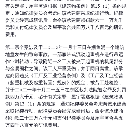
有关定罪，屋宇署遂根据《建筑物条例》第13（1）条的规
定，通知纪律委员会考虑向该承建商采取纪律行动。纪律
委员会经完成研讯后，命令该承建商须罚款六十一万九千
元和支付纪律委员会及屋宇署合共四万八千八百元的研讯
费用。
第二宗个案涉及于二○二○年一月十三日在鰂鱼涌一个建筑
地盘发生的致命事故。一部履带式流动起重机在进行吊运
作业时转动，导致附近一名工人被夹于起重机的机尾部分
与金属围栏之间。该工人严重受伤，并于同日离世。该承
建商因违反《工厂及工业经营条例》及《工厂及工业经营
（起重机械及起重装置）规例》的规定，被劳工处检控，
并于二○二一年十月二十五日在东区裁判法院被定罪及判罚
款四万六千元。鉴于有关定罪，屋宇署遂根据《建筑物条
例》第13（1）条的规定，通知纪律委员会考虑向该承建商
采取纪律行动。纪律委员会经完成研讯后，命令该承建商
须罚款二十三万六千元和支付纪律委员会及屋宇署合共五
万四千八百元的研讯费用。