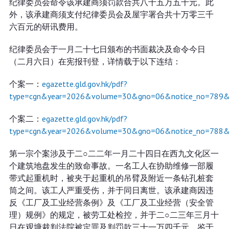
纪律委员会命令该承建商须罚款合共八十五万五千元。此
外，该承建商须支付纪律委员会及屋宇署合共十万零三千
六百元的研讯费用。
纪律委员会于一月二十七日颁布的书面裁决及命令今日
（二月六日）在宪报刊登，详情载于以下连结：
个案一：
egazette.gld.gov.hk/pdf?
type=cgn&year=2026&volume=30&gno=06&notice_no=789&
个案二：
egazette.gld.gov.hk/pdf?
type=cgn&year=2026&volume=30&gno=06&notice_no=788&
第一宗个案涉及于二○二二年一月二十四日在西九文化区一
个建筑地盘发生的致命事故。一名工人在协助维修一部履
带式起重机时，被夹于起重机的吊臂及附近一条钻孔桩套
筒之间。该工人严重受伤，并于同日离世。该承建商因违
反《工厂及工业经营条例》及《工厂及工业经营（安全管
理）规例》的规定，被劳工处检控，并于二○二三年三月十
日在观塘裁判法院被定罪及判罚款三十一万四千元。鉴于