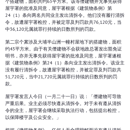
个搭建物，面积共约63平方米。该等僭建物并无事先获得
屋宇署的批准及同意，屋宇署根据《建筑物条例》第
24（1）条向两名共同业主发出清拆令。他们没有履行清拆
令，故遭屋宇署检控，并被定罪及判罚款共76,120元，当
中36,120元属就罪行持续的日数所判的罚款。
第二宗个䅁涉及大埔半山洲一幢村屋地下的搭建物，面积
约43平方米。由于有关僭建物不会获地政总署发出豁免证
明书，亦并无事先获得屋宇署的批准及同意，屋宇署遂根
据《建筑物条例》第24（1）条向业主发出清拆令。该业主
没有履行清拆令，故遭屋宇署检控，并被定罪及判罚款共
51,720元，当中21,720元属就罪行持续的日数所判的罚
款。
屋宇署发言人今日（一月二十一日）说：「僭建物可导致
严重后果。业主必须尽快遵从清拆令。对于未有遵从清拆
令的业主，屋宇署会继续采取执法行动，包括提出检控，
以保障楼宇及公众安全。」