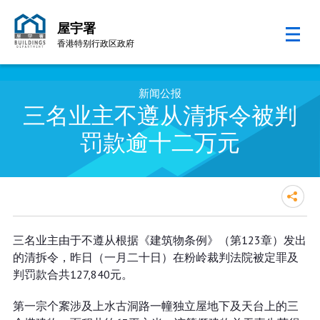
屋宇署
香港特别行政区政府
跳至内容的开始
新闻公报
三名业主不遵从清拆令被判
罚款逾十二万元
三名业主不遵从清拆令被判罚款逾
三名业主由于不遵从根据《建筑物条例》（第123章）发出
十二万元
的清拆令，昨日（一月二十日）在粉岭裁判法院被定罪及
判罚款合共127,840元。
第一宗个䅁涉及上水古洞路一幢独立屋地下及天台上的三