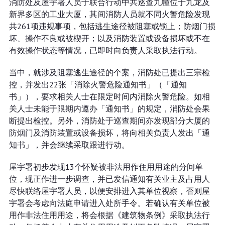
消防处及屋宇署人员于联合行动中共巡查九幢位于九龙及
新界多区的工业大厦，其间消防人员就不同火警危险发现
共261项违规事项，包括逃生途径被阻塞或锁上；防烟门损
坏、操作不良或被楔开；以及消防装置或设备损坏或不在
有效操作状态等情况，已即时向负责人采取执法行动。
当中，就涉及阻塞逃生途径的个案，消防处已提出三宗检
控，并发出22张「消除火警危险通知书」（「通知
书」），要求相关人士在限定时间内消除火警危险。如相
关人士未能于限期内遵办「通知书」的规定，消防处会果
断提出检控。另外，消防处于巡查期间亦发现部分大厦的
防烟门及消防装置或设备损坏，将向相关负责人发出「通
知书」，并会继续采取跟进行动。
屋宇署初步发现13个怀疑被非法用作住用用途的分间单
位，现正作进一步调查，并已发信通知有关业主及占用人
尽快联络屋宇署人员，以便安排进入其单位视察，否则屋
宇署会考虑向法庭申请进入处所手令。若确认有关单位被
用作非法住用用途，将会根据《建筑物条例》采取执法行