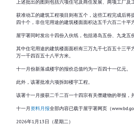
上述批出的图则包括六项住宅及商住发展、两项工厂及
获准动工的建筑工程项目则有五个，这些工程完成后将
四十个，非住宅用途的建筑楼面面积达五千六百二十平
屋宇署同时发出十四份入伙纸，包括港岛五份、九龙五
其中住宅用途的建筑楼面面积有三万九千七百五十三平
万一千四百五十八平方米。
十一月份新落成楼宇的报价总值约为一百四十一亿元。
此外，该署批准六项拆卸楼宇工程。
该署十一月接获二千二百一十四宗有关僭建物的举报，
十一月
资料月报
全部内容已载于屋宇署网页（www.bd.g
2026年1月13日（星期二）