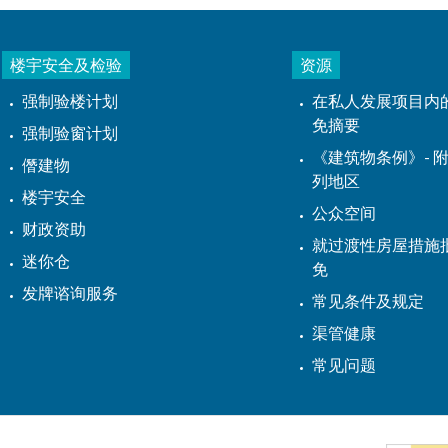
楼宇安全及检验
资源
强制验楼计划
在私人发展项目内
免摘要
强制验窗计划
《建筑物条例》- 附
僭建物
列地区
楼宇安全
公众空间
财政资助
就过渡性房屋措施
迷你仓
免
发牌谘询服务
常见条件及规定
渠管健康
常见问题