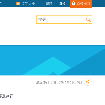
百楼图网
们
文字大小
繁體
ENG
桌上版网站搜寻
最近修订日期：
2026年1月30日
罪及判罚