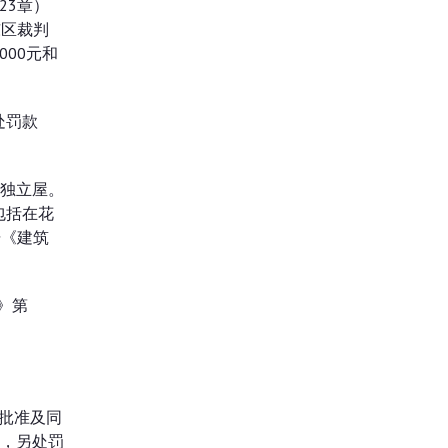
23章）
东区裁判
000元和
处罚款
幢独立屋。
包括在花
据《建筑
》第
。
的批准及同
天，另处罚