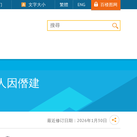
百楼图网
们
文字大小
繁體
ENG
桌上版网站搜寻
人因僭建
最近修订日期：
2026年1月30日
和判