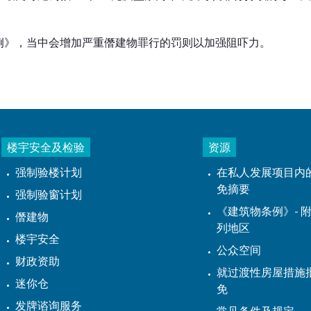
例》，当中会增加严重僭建物罪行的罚则以加强阻吓力。
楼宇安全及检验
资源
强制验楼计划
在私人发展项目内
免摘要
强制验窗计划
《建筑物条例》- 附
僭建物
列地区
楼宇安全
公众空间
财政资助
就过渡性房屋措施
迷你仓
免
发牌谘询服务