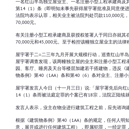
一名红山半岛独立屋业主、一名注册小型工程承建商及其
罚款共逾四十万元
第14（1）条（即明知未事先获得屋宇署批准及同意便
法院均表示认罪，相关业主被法院判处罚款110,000元
70,000元。
有关注册小型工程承建商及获授权签署人于同日亦就其
70,000元和45,000元。至于检控该幢独立屋业主的法
屋宇署于二○二三年九月开展大规模行动，巡查红山半
屋宇署调查发现，该两幢独立屋的业主和注册小型工程
园、客厅、睡房及天台等楼层加建若干搭建物，违反《建
物条例》第40（1AA）条和第40（6）条对业主、注
屋宇署发言人今日（十一月三日）说:「屋宇署先后向红
14（1）条而被法庭定罪的个案已有18宗，法院正陆续
发言人表示，业主在物业进行建筑工程之前，应先谘询
根据《建筑物条例》第40（1AA）条的规定，任何人明
意，展开或进行任何建筑工程），即属犯罪，一经定罪，最