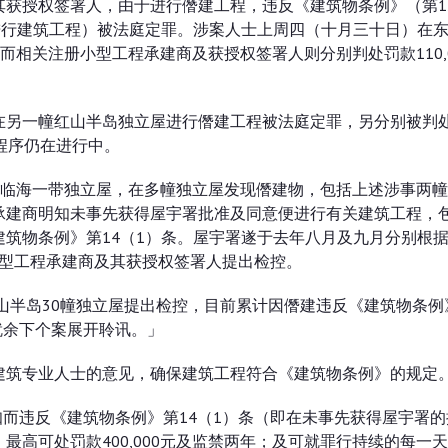
获授权签署人，由于进行僭建工程，违反《建筑物条例》（第1
进行建筑工程）被法庭定罪。涉案人士上周四（十月三十日）在
，而相关注册小型工程承建商及获授权签署人则分别判处罚款110,
在另一幢红山半岛独立屋进行僭建工程被法庭定罪，另分别被判
律程序仍在进行中。
岛临海一带独立屋，在多幢独立屋发现僭建物，包括上述涉事两
承建商明知未事先获得屋宇署批准及同意便进行有关建筑工程，
筑物条例》第14（1）条。屋宇署遂于去年八月及九月分别根
册小型工程承建商及其获授权签署人提出检控。
山半岛30幢独立屋提出检控，目前累计因僭建违反《建筑物条例
就余下个案展开聆讯。」
建筑专业人士的意见，确保建筑工程符合《建筑物条例》的规定
知而违反《建筑物条例》第14（1）条（即在未事先获得屋宇署
高可处罚款400,000元及监禁两年；及可就罪行持续的每一