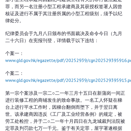
罪，而另一名注册小型工程承建商及其获授权签署人因曾
核证及进行不属于其注册所属的小型工程级别，须予以纪
律处分。
纪律委员会于九月八日颁布的书面裁决及命令今日（九月
二十六日）在宪报刊登，详情载于以下连结：
个案一：
www.gld.gov.hk/egazette/pdf/20252939/cgn202529395916.p
个案二：
www.gld.gov.hk/egazette/pdf/20252939/cgn202529395915.p
第一宗个案涉及一宗二○二一年三月十五日在新蒲岗一间正
进行装修工程的商铺发生的致命事故。一名工人怀疑在梯
台上进行平水工作时，因梯台翻倒而堕下，并于翌日离
世。该承建商因违反《工厂及工业经营条例》的规定，被
劳工处检控，并于二○二一年十月四日在九龙城裁判法院被
定罪及判罚款七万一千元。鉴于有关定罪，屋宇署遂根据