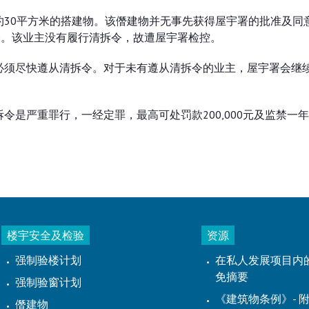
30平方米的搭建物。该僭建物并无事先获得屋宇署的批准及同
令。该业主没有履行清拆令，故遭屋宇署检控。
必须尽快遵从清拆令。对于未有遵从清拆令的业主，屋宇署会继
是严重罪行，一经定罪，最高可处罚款200,000元及监禁一
楼宇安全及检验
资源
强制验楼计划
在私人发展项目内
免摘要
强制验窗计划
《建筑物条例》- 附
僭建物