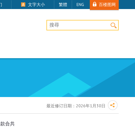
百楼图网
们
文字大小
繁體
ENG
桌上版网站搜寻
最近修订日期：
2026年1月30日
罚款合共