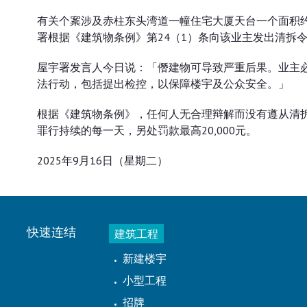
有关个䅁涉及赤柱东头湾道一幢住宅大厦天台一个面积约
署根据《建筑物条例》第24（1）条向该业主发出清拆
屋宇署发言人今日说：「僭建物可导致严重后果。业主
法行动，包括提出检控，以保障楼宇及公众安全。」
根据《建筑物条例》，任何人无合理辩解而没有遵从清拆令
罪行持续的每一天，另处罚款最高20,000元。
2025年9月16日（星期二）
快速连结
建筑工程
新建楼宇
小型工程
招牌