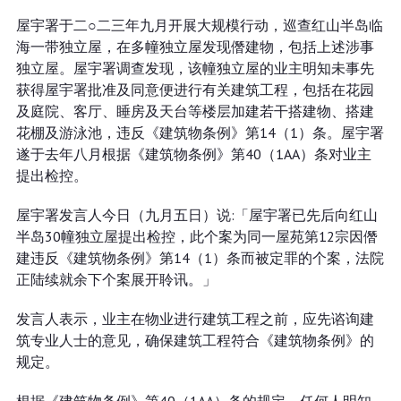
屋宇署于二○二三年九月开展大规模行动，巡查红山半岛临
海一带独立屋，在多幢独立屋发现僭建物，包括上述涉事
独立屋。屋宇署调查发现，该幢独立屋的业主明知未事先
获得屋宇署批准及同意便进行有关建筑工程，包括在花园
及庭院、客厅、睡房及天台等楼层加建若干搭建物、搭建
花棚及游泳池，违反《建筑物条例》第14（1）条。屋宇署
遂于去年八月根据《建筑物条例》第40（1AA）条对业主
提出检控。
屋宇署发言人今日（九月五日）说:「屋宇署已先后向红山
半岛30幢独立屋提出检控，此个案为同一屋苑第12宗因僭
建违反《建筑物条例》第14（1）条而被定罪的个案，法院
正陆续就余下个案展开聆讯。」
发言人表示，业主在物业进行建筑工程之前，应先谘询建
筑专业人士的意见，确保建筑工程符合《建筑物条例》的
规定。