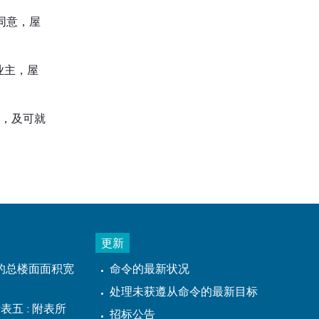
同意，屋
业主，屋
年，及可就
更新
的总楼面面积宽
命令的最新状况
处理未获遵从命令的最新目标
表五 : 附表所
招标公告