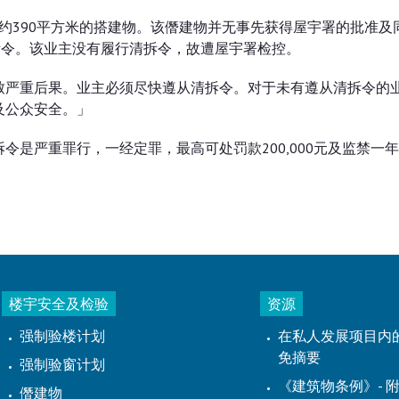
积约390平方米的搭建物。该僭建物并无事先获得屋宇署的批准及
拆令。该业主没有履行清拆令，故遭屋宇署检控。
致严重后果。业主必须尽快遵从清拆令。对于未有遵从清拆令的
及公众安全。」
是严重罪行，一经定罪，最高可处罚款200,000元及监禁一
楼宇安全及检验
资源
强制验楼计划
在私人发展项目内
免摘要
强制验窗计划
《建筑物条例》- 附
僭建物