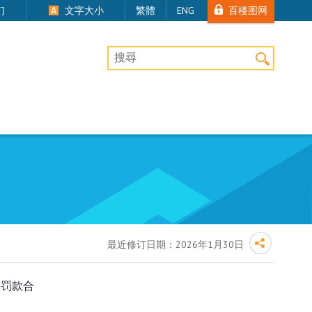
百楼图网
们
文字大小
繁體
ENG
桌上版网站搜寻
最近修订日期：
2026年1月30日
判罚款合