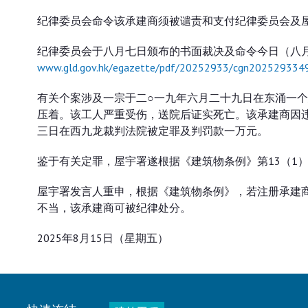
纪律委员会命令该承建商须被谴责和支付纪律委员会及
纪律委员会于八月七日颁布的书面裁决及命令今日（八
www.gld.gov.hk/egazette/pdf/20252933/cgn2025293349
有关个案涉及一宗于二○一九年六月二十九日在东涌一
压着。该工人严重受伤，送院后证实死亡。该承建商因
三日在西九龙裁判法院被定罪及判罚款一万元。
鉴于有关定罪，屋宇署遂根据《建筑物条例》第13（1
屋宇署发言人重申，根据《建筑物条例》，若注册承建
不当，该承建商可被纪律处分。
2025年8月15日（星期五）