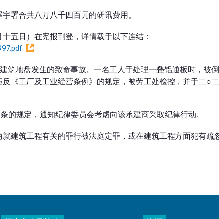
屋宇署合共八万八千四百元的研讯费用。
月十五日）在宪报刊登，详情载于以下连结：
97.pdf
个建筑地盘发生的致命事故。一名工人于处理一叠铝通板时，被
违反《工厂及工业经营条例》的规定，被劳工处检控，并于二○
）条的规定，通知纪律委员会考虑向该承建商采取纪律行动。
商就建筑工程有关的罪行被法庭定罪，或在建筑工程方面犯有疏