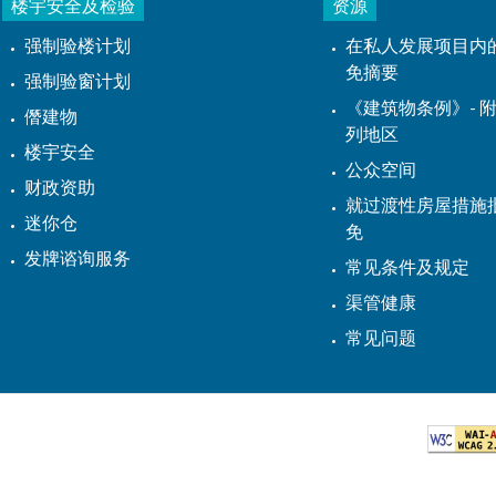
楼宇安全及检验
资源
强制验楼计划
在私人发展项目内
免摘要
强制验窗计划
《建筑物条例》- 附
僭建物
列地区
楼宇安全
公众空间
财政资助
就过渡性房屋措施
迷你仓
免
发牌谘询服务
常见条件及规定
渠管健康
常见问题