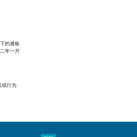
倒下的通板
二二年一月
忽或行为