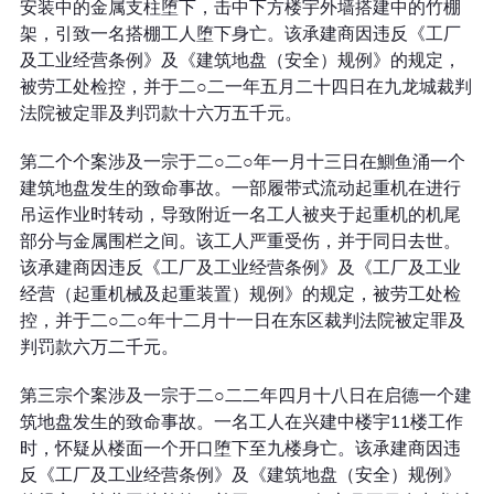
安装中的金属支柱堕下，击中下方楼宇外墙搭建中的竹棚
架，引致一名搭棚工人堕下身亡。该承建商因违反《工厂
及工业经营条例》及《建筑地盘（安全）规例》的规定，
被劳工处检控，并于二○二一年五月二十四日在九龙城裁判
法院被定罪及判罚款十六万五千元。
第二个个案涉及一宗于二○二○年一月十三日在鰂鱼涌一个
建筑地盘发生的致命事故。一部履带式流动起重机在进行
吊运作业时转动，导致附近一名工人被夹于起重机的机尾
部分与金属围栏之间。该工人严重受伤，并于同日去世。
该承建商因违反《工厂及工业经营条例》及《工厂及工业
经营（起重机械及起重装置）规例》的规定，被劳工处检
控，并于二○二○年十二月十一日在东区裁判法院被定罪及
判罚款六万二千元。
第三宗个案涉及一宗于二○二二年四月十八日在启德一个建
筑地盘发生的致命事故。一名工人在兴建中楼宇11楼工作
时，怀疑从楼面一个开口堕下至九楼身亡。该承建商因违
反《工厂及工业经营条例》及《建筑地盘（安全）规例》