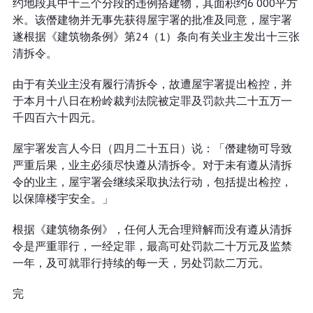
约地段其中十三个分段的违例搭建物，其面积约6 000平方
米。该僭建物并无事先获得屋宇署的批准及同意，屋宇署
遂根据《建筑物条例》第24（1）条向有关业主发出十三张
清拆令。
由于有关业主没有履行清拆令，故遭屋宇署提出检控，并
于本月十八日在粉岭裁判法院被定罪及罚款共二十五万一
千四百六十四元。
屋宇署发言人今日（四月二十五日）说：「僭建物可导致
严重后果，业主必须尽快遵从清拆令。对于未有遵从清拆
令的业主，屋宇署会继续采取执法行动，包括提出检控，
以保障楼宇安全。」
根据《建筑物条例》，任何人无合理辩解而没有遵从清拆
令是严重罪行，一经定罪，最高可处罚款二十万元及监禁
一年，及可就罪行持续的每一天，另处罚款二万元。
完