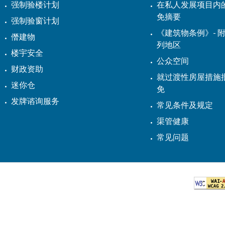
强制验楼计划
在私人发展项目内
免摘要
强制验窗计划
《建筑物条例》- 附
僭建物
列地区
楼宇安全
公众空间
财政资助
就过渡性房屋措施
迷你仓
免
发牌谘询服务
常见条件及规定
渠管健康
常见问题