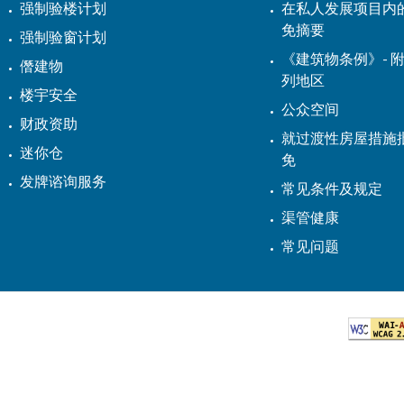
强制验楼计划
在私人发展项目内
免摘要
强制验窗计划
《建筑物条例》- 附
僭建物
列地区
楼宇安全
公众空间
财政资助
就过渡性房屋措施
迷你仓
免
发牌谘询服务
常见条件及规定
渠管健康
常见问题