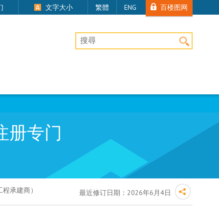
百楼图网
们
文字大小
繁體
ENG
桌上版网站搜寻
注册专门
工程承建商）
最近修订日期：
2026年6月4日