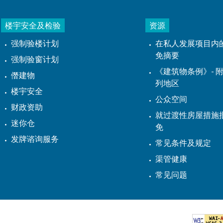
楼宇安全及检验
资源
强制验楼计划
在私人发展项目内
免摘要
强制验窗计划
《建筑物条例》- 附
僭建物
列地区
楼宇安全
公众空间
财政资助
就过渡性房屋措施
迷你仓
免
发牌谘询服务
常见条件及规定
渠管健康
常见问题