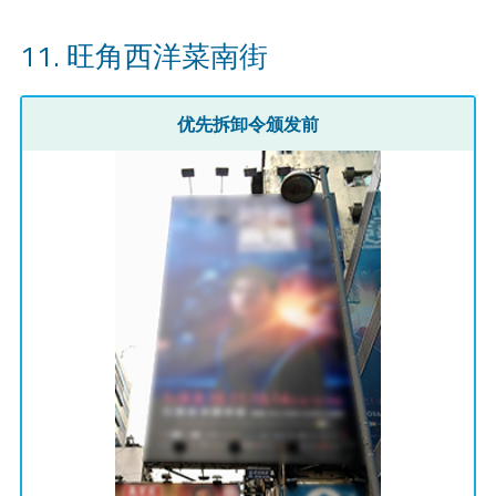
旺角西洋菜南街
优先拆卸令颁发前