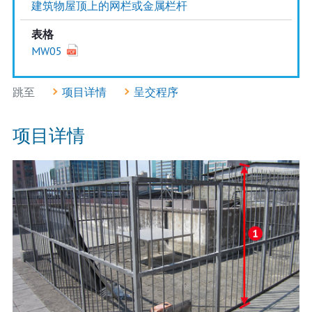
建筑物屋顶上的网栏或金属栏杆
表格
MW05
跳至
项目详情
呈交程序
项目详情