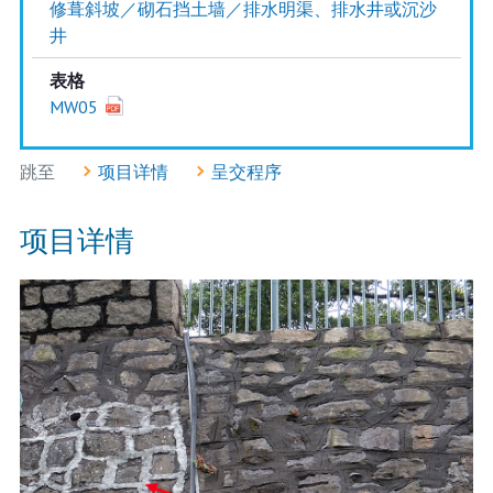
修葺斜坡／砌石挡土墙／排水明渠、排水井或沉沙
井
表格
MW05
跳至
项目详情
呈交程序
项目详情