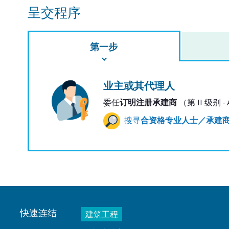
呈交程序
第一步
业主或其代理人
委任
订明注册承建商
（第 II 级别 
搜寻
合资格专业人士／承建
快速连结
建筑工程