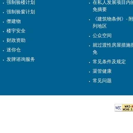
强制验楼计划
在私人发展项目内
免摘要
强制验窗计划
《建筑物条例》- 附
僭建物
列地区
楼宇安全
公众空间
财政资助
就过渡性房屋措施
迷你仓
免
发牌谘询服务
常见条件及规定
渠管健康
常见问题