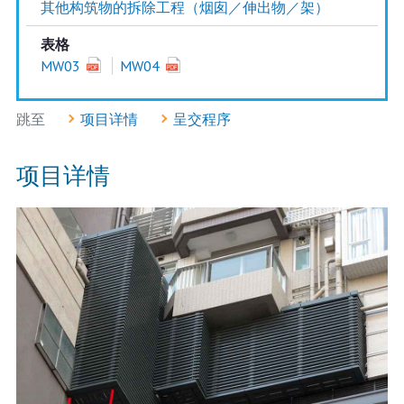
其他构筑物的拆除工程（烟囱／伸出物／架）
表格
MW03
MW04
跳至
项目详情
呈交程序
项目详情