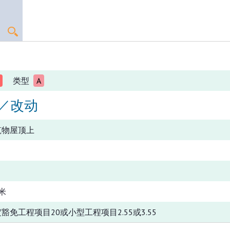
类型
A
／改动
筑物屋顶上
米
豁免工程项目20或小型工程项目2.55或3.55