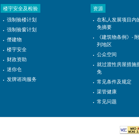
楼宇安全及检验
资源
强制验楼计划
在私人发展项目内
免摘要
强制验窗计划
《建筑物条例》- 附
僭建物
列地区
楼宇安全
公众空间
财政资助
就过渡性房屋措施
迷你仓
免
发牌谘询服务
常见条件及规定
渠管健康
常见问题