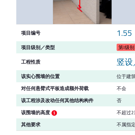
1.55
项目编号
项目级别／类型
第I级别
竖设
工程性质
该实心围墙的位置
位于建
对任何悬臂式平板造成额外荷载
不会
该工程涉及改动任何其他结构构件
否
该围墙的高度
不超过2
其他要求
不属指定