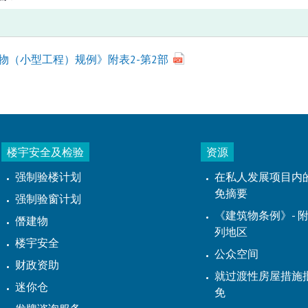
物（小型工程）规例》附表2-第2部
楼宇安全及检验
资源
强制验楼计划
在私人发展项目内
免摘要
强制验窗计划
《建筑物条例》- 附
僭建物
列地区
楼宇安全
公众空间
财政资助
就过渡性房屋措施
迷你仓
免