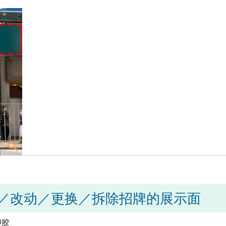
／改动／更换／拆除招牌的展示面
塑胶