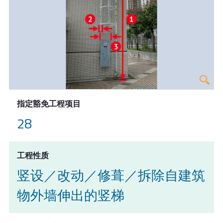
指定豁免工程项目
28
工程性质
竖设／改动／修葺／拆除自建筑
物外墙伸出的竖梯