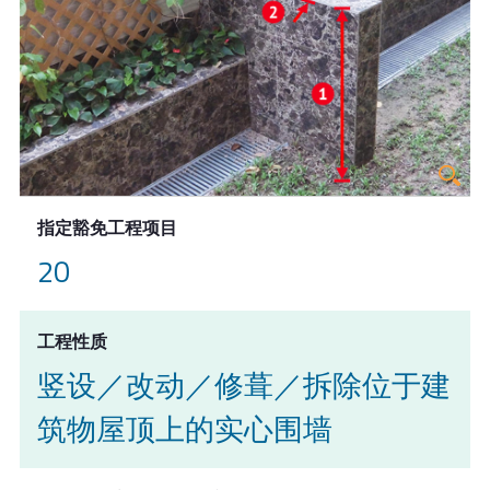
指定豁免工程项目
20
工程性质
竖设／改动／修葺／拆除位于建
筑物屋顶上的实心围墙