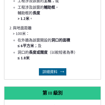
工程涉及該窗的
主框
；或
工程涉及該窗的
輔助框
，
輔助框的
長度
> 1.2米
。
與地面距離
> 100米：
在外牆為該窗開設的
洞口的面積
≤ 6平方米
；及
洞口的
長度或闊度
（以較短者為準）
≤ 1.8米
詳細資料
第 III 級別