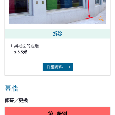
拆除
與地面的距離
≤ 3.5米
詳細資料
幕牆
修葺／更換
第 I 級別