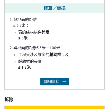
修葺／更換
與地面的距離
≤ 3.5米：
窗的結構構件
跨度
≤ 6米
與地面的距離3.5米－100米：
工程只涉及該窗的
輔助框
；及
輔助框的長度
≤ 1.2米
詳細資料
拆除