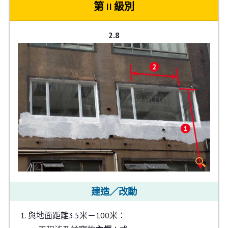
第 II 級別
2.8
建造／改動
與地面距離3.5米－100米：