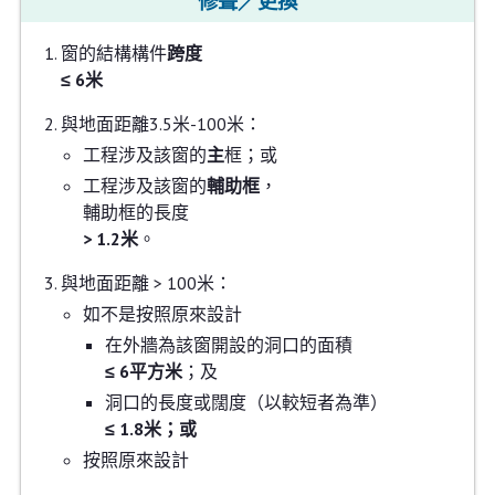
修葺／更換
窗的結構構件
跨度
≤ 6米
與地面距離3.5米-100米：
工程涉及該窗的
主
框；或
工程涉及該窗的
輔助框
，
輔助框的長度
> 1.2米
。
與地面距離 > 100米：
如不是按照原來設計
在外牆為該窗開設的洞口的面積
≤ 6平方米
；及
洞口的長度或闊度（以較短者為準）
≤ 1.8米；或
按照原來設計