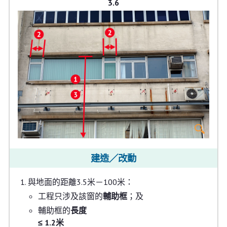
3.6
建造／改動
與地面的距離3.5米－100米：
工程只涉及該窗的
輔助框
；及
輔助框的
長度
≤ 1.2米